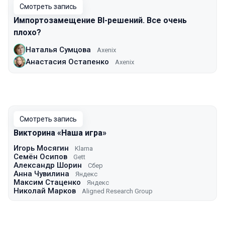
Смотреть запись
Импортозамещение BI-решений. Все очень
плохо?
Наталья Сумцова
Axenix
Анастасия Остапенко
Axenix
Смотреть запись
Викторина «Наша игра»
Игорь Мосягин
Klarna
Семён Осипов
Gett
Александр Шорин
Сбер
Анна Чувилина
Яндекс
Максим Стаценко
Яндекс
Николай Марков
Aligned Research Group