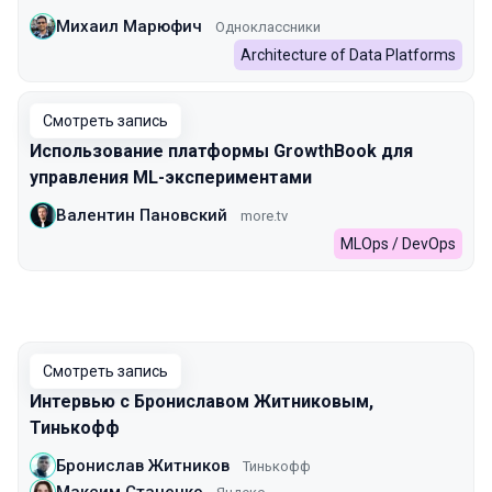
Михаил Марюфич
Одноклассники
Architecture of Data Platforms
Смотреть запись
Использование платформы GrowthBook для
управления ML-экспериментами
Валентин Пановский
more.tv
MLOps / DevOps
Смотреть запись
Интервью с Брониславом Житниковым,
Тинькофф
Бронислав Житников
Тинькофф
Максим Стаценко