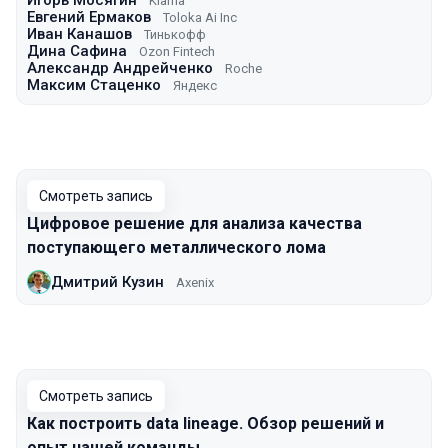
Игорь Мосягин
Klarna
Евгений Ермаков
Toloka Ai Inc
Иван Канашов
Тинькофф
Дина Сафина
Ozon Fintech
Александр Андрейченко
Roche
Максим Стаценко
Яндекс
Смотреть запись
Цифровое решение для анализа качества
поступающего металлического лома
Дмитрий Кузин
Axenix
Смотреть запись
Как построить data lineage. Обзор решений и
опыт нашей команды