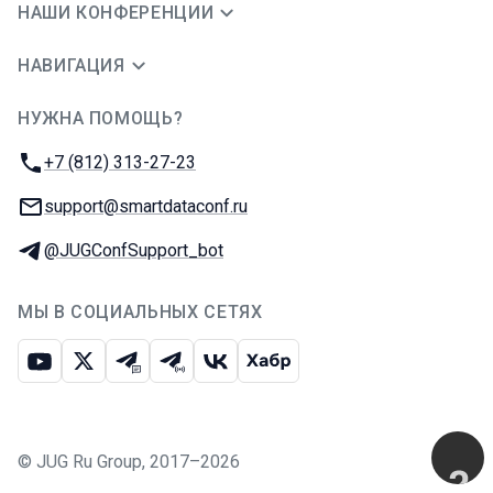
НАШИ КОНФЕРЕНЦИИ
НАВИГАЦИЯ
НУЖНА ПОМОЩЬ?
JUG Ru Group
Телефон:
+7 (812) 313-27-23
E-mail:
support@smartdataconf.ru
Телеграм:
@JUGConfSupport_bot
МЫ В СОЦИАЛЬНЫХ СЕТЯХ
Ютуб
Икс
Телеграм-чат
Телеграм-канал
ВКонтакте
Хабр
©
JUG Ru Group
,
2017–2026