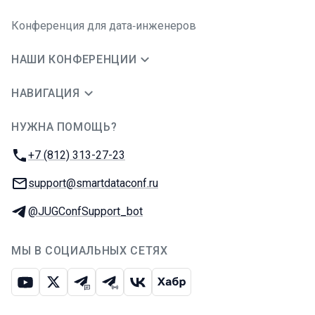
Конференция для дата‑инженеров
НАШИ КОНФЕРЕНЦИИ
НАВИГАЦИЯ
НУЖНА ПОМОЩЬ?
JUG Ru Group
Телефон:
+7 (812) 313-27-23
E-mail:
support@smartdataconf.ru
Телеграм:
@JUGConfSupport_bot
МЫ В СОЦИАЛЬНЫХ СЕТЯХ
Ютуб
Икс
Телеграм-чат
Телеграм-канал
ВКонтакте
Хабр