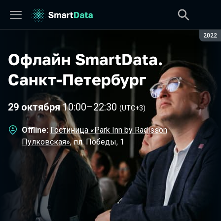
Сезон
2022
Офлайн SmartData
.
Санкт-Петербург
29 октября
10:00
–
22:30
(UTC+3)
Offline:
Гостиница «Park Inn by Radisson
Пулковская»
, пл. Победы, 1