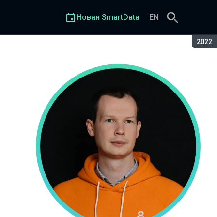
Новая SmartData
EN
Сезон
2022