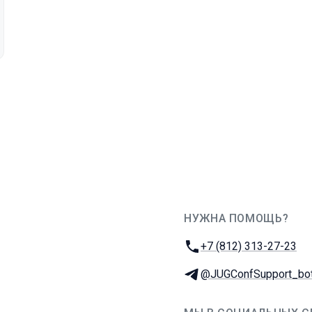
НУЖНА ПОМОЩЬ?
JUG Ru Group
Телефон:
+7 (812) 313-27-23
Телеграм:
@JUGConfSupport_bo