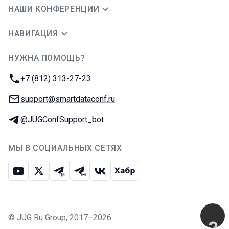
НАШИ КОНФЕРЕНЦИИ
НАВИГАЦИЯ
НУЖНА ПОМОЩЬ?
JUG Ru Group
Телефон:
+7 (812) 313-27-23
E-mail:
support@smartdataconf.ru
Телеграм:
@JUGConfSupport_bot
МЫ В СОЦИАЛЬНЫХ СЕТЯХ
Ютуб
Икс
Телеграм-чат
Телеграм-канал
ВКонтакте
Хабр
©
JUG Ru Group
,
2017–2026