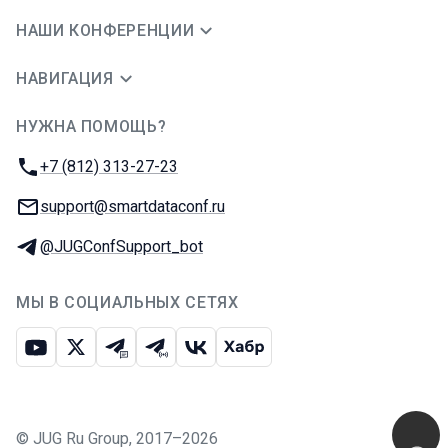
НАШИ КОНФЕРЕНЦИИ
НАВИГАЦИЯ
НУЖНА ПОМОЩЬ?
JUG Ru Group
Телефон:
+7 (812) 313-27-23
E-mail:
support@smartdataconf.ru
Телеграм:
@JUGConfSupport_bot
МЫ В СОЦИАЛЬНЫХ СЕТЯХ
Ютуб
Икс
Телеграм-чат
Телеграм-канал
ВКонтакте
Хабр
©
JUG Ru Group
,
2017–2026