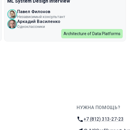
ML System Design Interview
Павел Филонов
Независимый консультант
Аркадий Василенко
Одноклассники
Architecture of Data Platforms
НУЖНА ПОМОЩЬ?
JUG Ru Group
Телефон:
+7 (812) 313-27-23