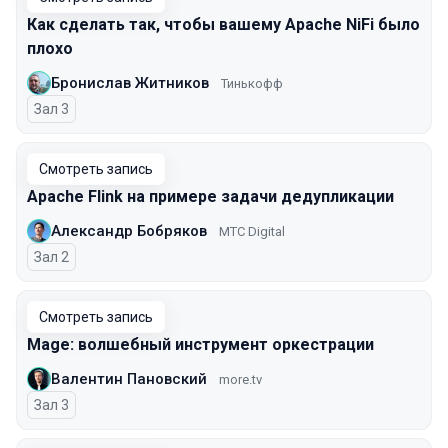
Как сделать так, чтобы вашему Apache NiFi было
плохо
Бронислав Житников
Тинькофф
Зал 3
Смотреть запись
Apache Flink на примере задачи дедупликации
Александр Бобряков
МТС Digital
Зал 2
Смотреть запись
Mage: волшебный инструмент оркестрации
Валентин Пановский
more.tv
Зал 3