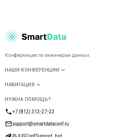
Конференция по инженерии данных
НАШИ КОНФЕРЕНЦИИ
НАВИГАЦИЯ
НУЖНА ПОМОЩЬ?
JUG Ru Group
Телефон:
+7 (812) 313-27-23
E-mail:
support@smartdataconf.ru
Телеграм:
@JUGConfSupport_bot