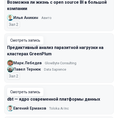
Возможна ли жизнь с open source BI в большой
компании
Илья Аникин
Авито
Зал 2
Смотреть запись
Предиктивный анализ паразитной нагрузки на
кластерах GreenPlum
Марк Лебедев
GlowByte Consulting
Павел Тернюк
Data Sapience
Зал 2
Смотреть запись
dbt — ядро современной платформы данных
Евгений Ермаков
Toloka Ai Inc