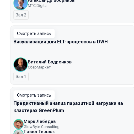
Александр Бобряков
МТС Digital
Зал 2
Смотреть запись
Визуализация для ELT-процессов в DWH
Виталий Бодренков
СберМаркет
Зал 1
Смотреть запись
Предиктивный анализ паразитной нагрузки на
кластерах GreenPlum
Марк Лебедев
GlowByte Consulting
Павел Тернюк