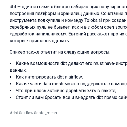
dbt — один из самых быстро набирающих популярност
построения платформ и хранилищ данных. Сочетание 
инструмента подкупила и команду Toloka.ai при созд
серебряных пуль не бывает: как и в любом open sour
«доработок напильником». Евгений расскажет про их 
которые пришлось сделать.
Спикер также ответит на следующие вопросы:
Какие возможности dbt делают его must have-инс
данных;
Как интегрировать dbt и airflow;
Какие части data mesh можно поддержать с помощь
Что пришлось активно дорабатывать в пакете;
Стоит ли вам бросать все и внедрять dbt прямо сейч
#
dbt
#
airflow
#
data_mesh