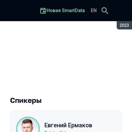
Новая SmartData
EN
Сезон
2023
Спикеры
Евгений Ермаков