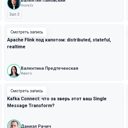
Валентин Пановский
more.tv
Зал 3
Смотреть запись
Apache Flink под капотом: distributed, stateful,
realtime
Валентина Предтеченская
Авито
Смотреть запись
Kafka Connect: что за зверь этот ваш Single
Message Transform?
Даниэл Рачич