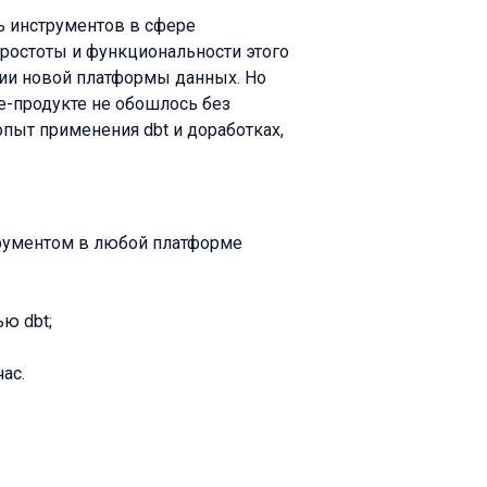
ь инструментов в сфере
простоты и функциональности этого
ании новой платформы данных. Но
ce-продукте не обошлось без
опыт применения dbt и доработках,
трументом в любой платформе
ю dbt;
ас.