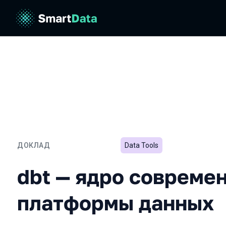
ДОКЛАД
Data Tools
dbt — ядро современной
dbt — ядро совреме
платформы данных