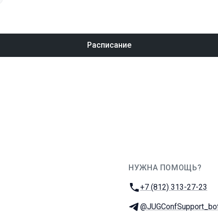
Расписание
НУЖНА ПОМОЩЬ?
JUG Ru Group
Телефон:
+7 (812) 313-27-23
Телеграм:
@JUGConfSupport_bo