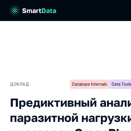
ДОКЛАД
Database Internals
Data Tool
Предиктивный анализ па
Предиктивный анал
паразитной нагрузк