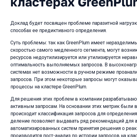
кластерах GreenPlu
Доклад будет посвящен проблеме паразитной нагрузки
способах ее предиктивного определения.
Суть проблемы: так как GreenPlum имеет неразделимы
скоростью самого медленного сегмента, могут возник
ресурсов недоутилизируется или утилизируется неравн
оптимальность выполняемых запросов. В высокона
системах нет возможности в ручном режиме проанали
запросов. При этом некоторые запросы могут оказыва
процессы на кластере GreenPlum.
Для решения этих проблем в компании разрабатывают
активным запросам. На основании этих метрик были 
происходит классификация запросов для определения
деление позволяет выдавать ряд рекомендаций для а
автоматизированных систем принятия решения о реак
производится пост-анализ по истории запросов на кла