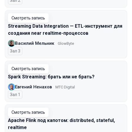
Зал 2
Смотреть запись
Streaming Data Integration — ETL-инструмент для
создания near realtime-процессов
Василий Мельник
GlowByte
Зал 3
Смотреть запись
Spark Streaming: брать или не брать?
Евгений Ненахов
МТC Digital
Зал 1
Смотреть запись
Apache Flink под капотом: distributed, stateful,
realtime