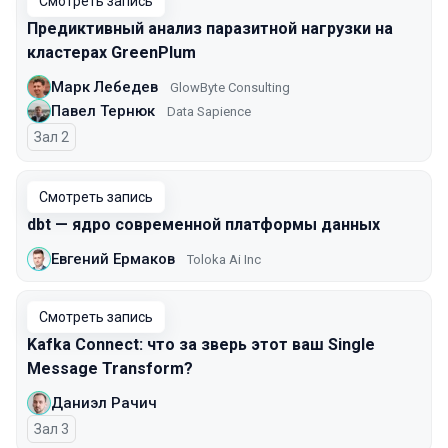
Смотреть запись
Предиктивный анализ паразитной нагрузки на
кластерах GreenPlum
Марк Лебедев
GlowByte Consulting
Павел Тернюк
Data Sapience
Зал 2
Смотреть запись
dbt — ядро современной платформы данных
Евгений Ермаков
Toloka Ai Inc
Смотреть запись
Kafka Connect: что за зверь этот ваш Single
Message Transform?
Даниэл Рачич
Зал 3