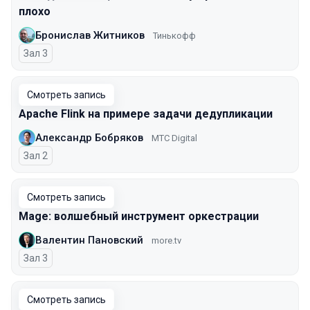
плохо
Бронислав Житников
Тинькофф
Зал 3
Смотреть запись
Apache Flink на примере задачи дедупликации
Александр Бобряков
МТС Digital
Зал 2
Смотреть запись
Mage: волшебный инструмент оркестрации
Валентин Пановский
more.tv
Зал 3
Смотреть запись