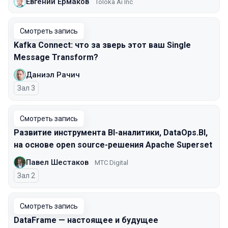
Евгений Ермаков
Toloka Ai Inc
Смотреть запись
Kafka Connect: что за зверь этот ваш Single
Message Transform?
Даниэл Рачич
Зал 3
Смотреть запись
Развитие инструмента BI-аналитики, DataOps.BI,
на основе open source-решения Apache Superset
Павел Шестаков
МТС Digital
Зал 2
Смотреть запись
DataFrame — настоящее и будущее