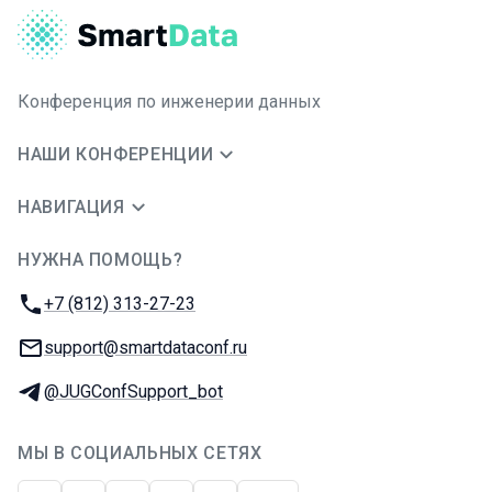
Конференция по инженерии данных
НАШИ КОНФЕРЕНЦИИ
НАВИГАЦИЯ
НУЖНА ПОМОЩЬ?
JUG Ru Group
Телефон:
+7 (812) 313-27-23
E-mail:
support@smartdataconf.ru
Телеграм:
@JUGConfSupport_bot
МЫ В СОЦИАЛЬНЫХ СЕТЯХ