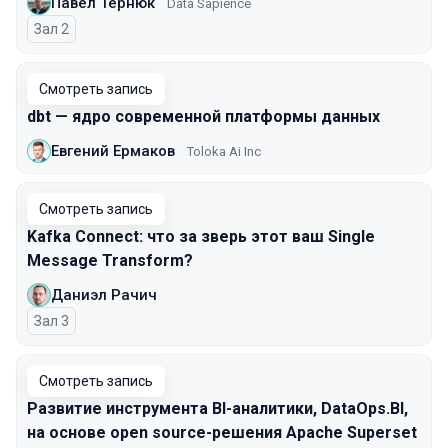
Павел Тернюк
Data Sapience
Зал 2
Смотреть запись
dbt — ядро современной платформы данных
Евгений Ермаков
Toloka Ai Inc
Смотреть запись
Kafka Connect: что за зверь этот ваш Single
Message Transform?
Даниэл Рачич
Зал 3
Смотреть запись
Развитие инструмента BI-аналитики, DataOps.BI,
на основе open source-решения Apache Superset