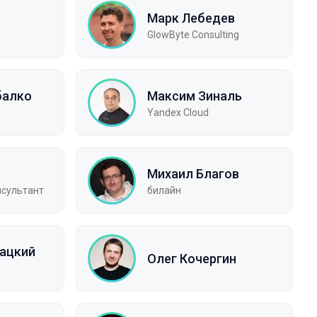
Марк Лебедев
GlowByte Consulting
балко
Максим Зиналь
Yandex Cloud
Михаил Благов
нсультант
билайн
нацкий
Олег Кочергин