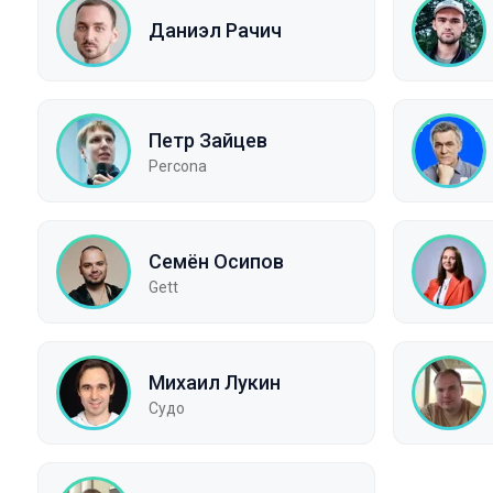
Даниэл Рачич
Петр Зайцев
Percona
Семён Осипов
Gett
Михаил Лукин
Судо