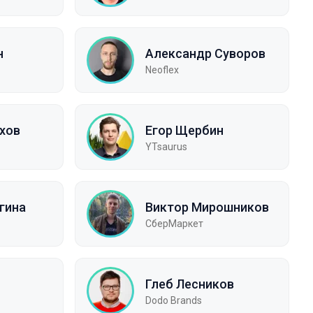
н
Александр Суворов
Neoflex
ахов
Егор Щербин
YTsaurus
гина
Виктор Мирошников
СберМаркет
Глеб Лесников
Dodo Brands