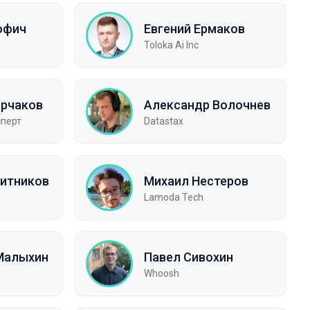
юфич
Евгений Ермаков
Toloka Ai Inc
орчаков
Александр Волочнев
сперт
Datastax
итников
Михаил Нестеров
Lamoda Tech
Малыхин
Павел Сивохин
Whoosh