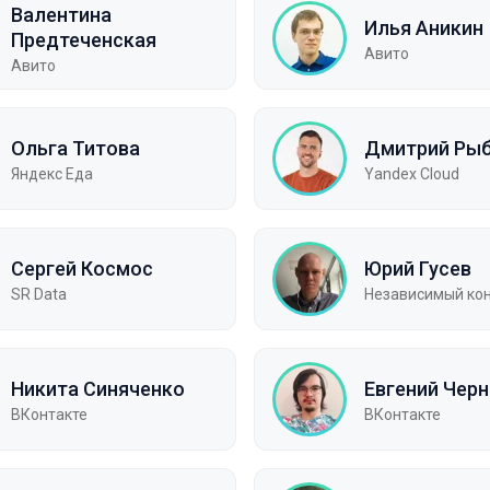
Валентина
Илья Аникин
Предтеченская
Авито
Авито
Ольга Титова
Дмитрий Ры
Яндекс Еда
Yandex Cloud
Сергей Космос
Юрий Гусев
SR Data
Независимый ко
Никита Синяченко
Евгений Чер
ВКонтакте
ВКонтакте