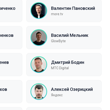
ниченко
Валентин Пановский
more.tv
ренков
Василий Мельник
GlowByte
енев
Дмитрий Бодин
МТС Digital
ахов
Алексей Озерицкий
Яндекс