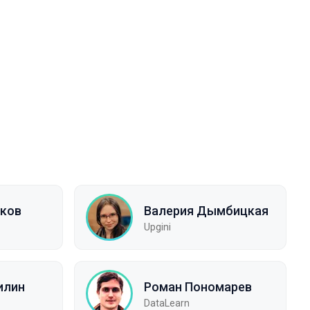
аков
Валерия Дымбицкая
Upgini
илин
Роман Пономарев
DataLearn