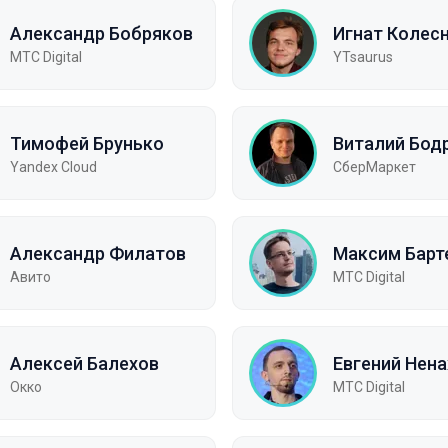
Александр Бобряков
Игнат Колес
МТС Digital
YTsaurus
Тимофей Брунько
Виталий Бод
Yandex Cloud
СберМаркет
Александр Филатов
Максим Барт
Авито
МТС Digital
Алексей Балехов
Евгений Нен
Окко
МТC Digital