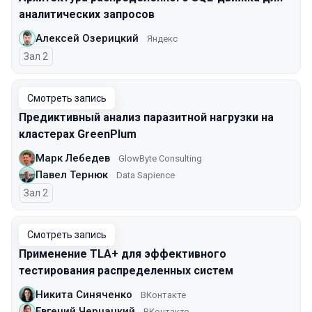
аналитических запросов
Алексей Озерицкий
Яндекс
Зал 2
Смотреть запись
Предиктивный анализ паразитной нагрузки на
кластерах GreenPlum
Марк Лебедев
GlowByte Consulting
Павел Тернюк
Data Sapience
Зал 2
Смотреть запись
Применение TLA+ для эффективного
тестирования распределенных систем
Никита Синяченко
ВКонтакте
Евгений Чернацкий
ВКонтакте