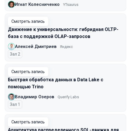
Игнат Колесниченко
YTsaurus
Смотреть запись
Движение к универсальности: гибридная OLTP-
база с поддержкой OLAP-запросов
Алексей Дмитриев
Яндекс
Зал 2
Смотреть запись
Быстрая обработка данных в Data Lake с
помощью Trino
Владимир Озеров
Querify Labs
Зал 1
Смотреть запись
Архитектура распределенного SQL-движка для