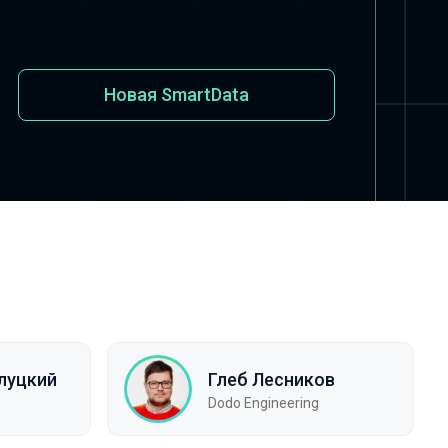
Новая SmartData
луцкий
Глеб Лесников
Dodo Engineering