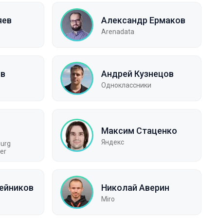
яев
Александр Ермаков
Arenadata
ов
Андрей Кузнецов
Одноклассники
Максим Стаценко
Яндекс
burg
er
ейников
Николай Аверин
Miro