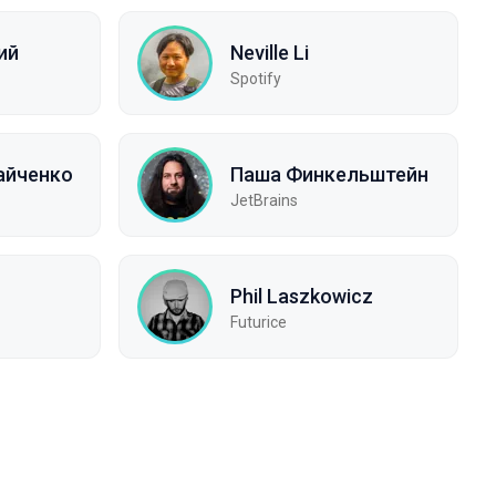
ий
Neville Li
Spotify
айченко
Паша Финкельштейн
JetBrains
н
Phil Laszkowicz
Futurice