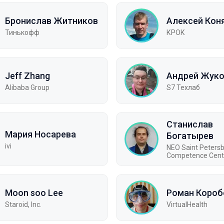
Бронислав Житников
Алексей Кон
Тинькофф
КРОК
Jeff Zhang
Андрей Жук
Alibaba Group
S7 Техлаб
Станислав
Мария Носарева
Богатырев
ivi
NEO Saint Peters
Competence Cent
Moon soo Lee
Роман Короб
Staroid, Inc.
VirtualHealth