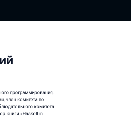
ий
ного программирования,
й, член комитета по
аблюдательного комитета
р книги «Haskell in