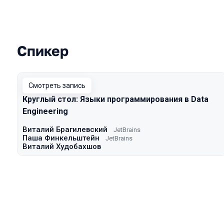
Спикер
Выступления в сезоне 2020
Смотреть запись
Круглый стол: Языки программирования в Data
Engineering
Виталий Брагилевский
JetBrains
Паша Финкельштейн
JetBrains
Виталий Худобахшов