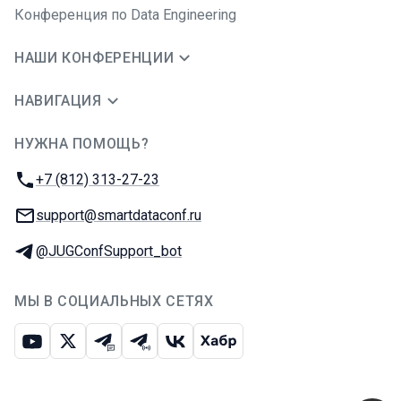
Конференция по Data Engineering
НАШИ КОНФЕРЕНЦИИ
НАВИГАЦИЯ
НУЖНА ПОМОЩЬ?
JUG Ru Group
Телефон:
+7 (812) 313-27-23
E-mail:
support@smartdataconf.ru
Телеграм:
@JUGConfSupport_bot
МЫ В СОЦИАЛЬНЫХ СЕТЯХ
Ютуб
Икс
Телеграм-чат
Телеграм-канал
ВКонтакте
Хабр