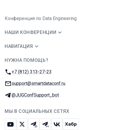
Конференция по Data Engineering
НАШИ КОНФЕРЕНЦИИ
НАВИГАЦИЯ
НУЖНА ПОМОЩЬ?
JUG Ru Group
Телефон:
+7 (812) 313-27-23
E-mail:
support@smartdataconf.ru
Телеграм:
@JUGConfSupport_bot
МЫ В СОЦИАЛЬНЫХ СЕТЯХ
Ютуб
Икс
Телеграм-чат
Телеграм-канал
ВКонтакте
Хабр