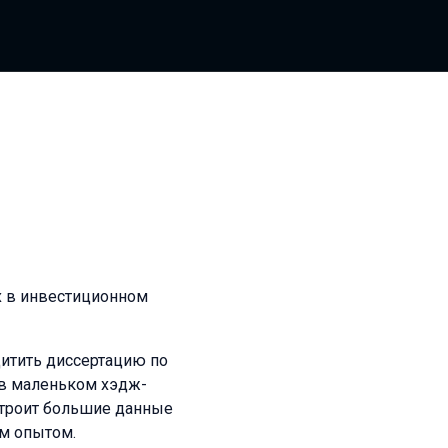
х в инвестиционном
ащитить диссертацию по
 в маленьком хэдж-
строит большие данные
им опытом.