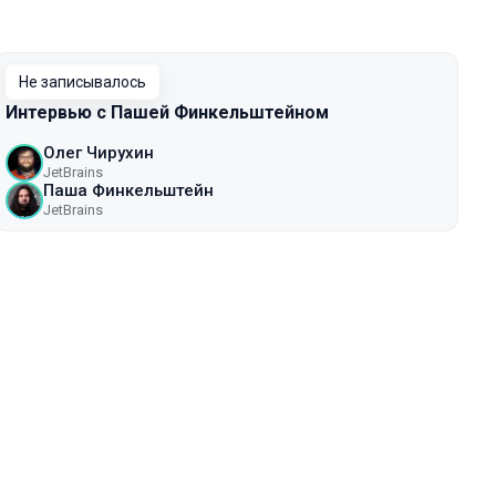
Не записывалось
Интервью с Пашей Финкельштейном
Олег Чирухин
JetBrains
Паша Финкельштейн
JetBrains