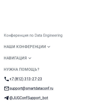
Конференция по Data Engineering
НАШИ КОНФЕРЕНЦИИ
НАВИГАЦИЯ
НУЖНА ПОМОЩЬ?
JUG Ru Group
Телефон:
+7 (812) 313-27-23
E-mail:
support@smartdataconf.ru
Телеграм:
@JUGConfSupport_bot