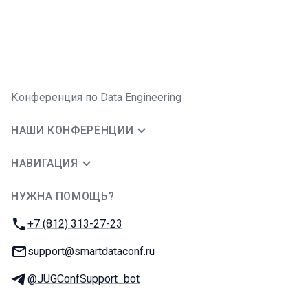
Конференция по Data Engineering
НАШИ КОНФЕРЕНЦИИ
НАВИГАЦИЯ
НУЖНА ПОМОЩЬ?
JUG Ru Group
Телефон:
+7 (812) 313-27-23
E-mail:
support@smartdataconf.ru
Телеграм:
@JUGConfSupport_bot