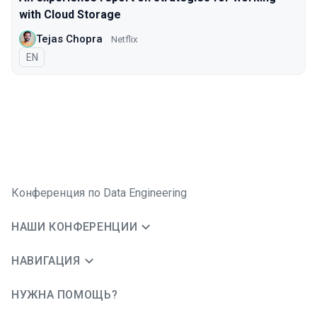
with Cloud Storage
Tejas Chopra
Netflix
На английском языке
EN
Конференция по Data Engineering
НАШИ КОНФЕРЕНЦИИ
НАВИГАЦИЯ
НУЖНА ПОМОЩЬ?
JUG Ru Group