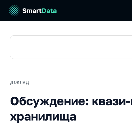
ДОКЛАД
Обсуждение: квази-изм
Обсуждение: квази
хранилища