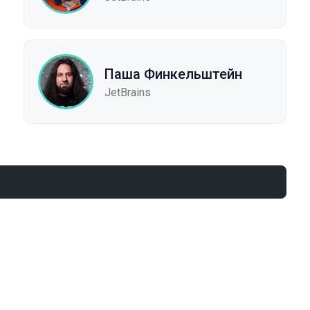
Паша Финкельштейн
JetBrains