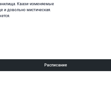
хранилища. Квази-изменяемые
ще и довольно мистическая.
жется.
Расписание