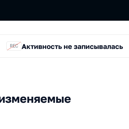
Активность не записывалась
REC
еняемые хранилища
-изменяемые