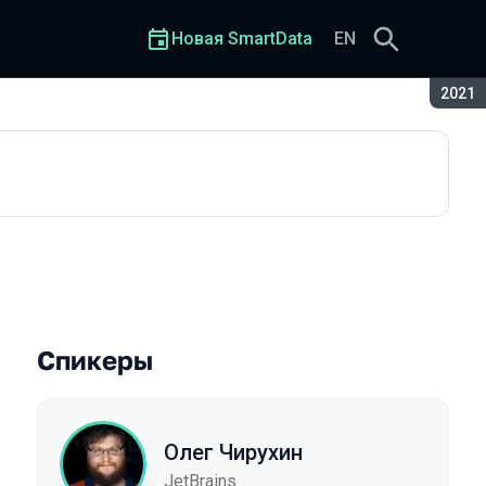
Новая SmartData
EN
Сезон
2021
Спикеры
Олег Чирухин
JetBrains