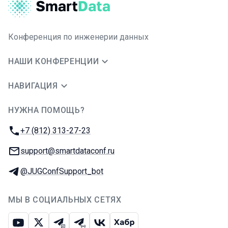
Конференция по инженерии данных
НАШИ КОНФЕРЕНЦИИ
НАВИГАЦИЯ
НУЖНА ПОМОЩЬ?
JUG Ru Group
Телефон:
+7 (812) 313-27-23
E-mail:
support@smartdataconf.ru
Телеграм:
@JUGConfSupport_bot
МЫ В СОЦИАЛЬНЫХ СЕТЯХ