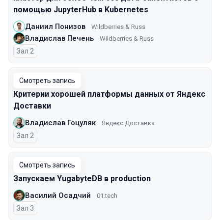
помощью JupyterHub в Kubernetes
Даниил Понизов
Wildberries & Russ
Владислав Печень
Wildberries & Russ
Зал 2
Смотреть запись
Критерии хорошей платформы данных от Яндекс
Доставки
Владислав Гоцуляк
Яндекс Доставка
Зал 2
Смотреть запись
Запускаем YugabyteDB в production
Василий Осадчий
01.tech
Зал 3