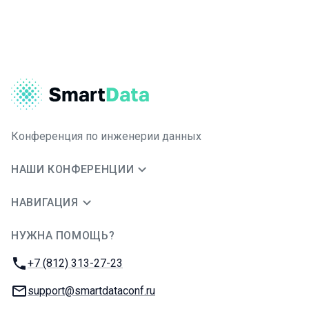
Конференция по инженерии данных
НАШИ КОНФЕРЕНЦИИ
НАВИГАЦИЯ
НУЖНА ПОМОЩЬ?
JUG Ru Group
Телефон:
+7 (812) 313-27-23
E-mail:
support@smartdataconf.ru