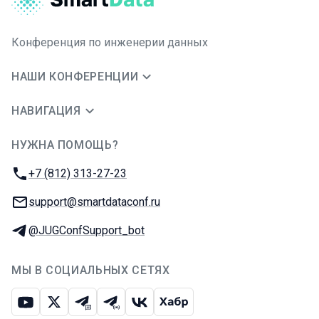
Конференция по инженерии данных
НАШИ КОНФЕРЕНЦИИ
НАВИГАЦИЯ
НУЖНА ПОМОЩЬ?
JUG Ru Group
Телефон:
+7 (812) 313-27-23
E-mail:
support@smartdataconf.ru
Телеграм:
@JUGConfSupport_bot
МЫ В СОЦИАЛЬНЫХ СЕТЯХ
Ютуб
Икс
Телеграм-чат
Телеграм-канал
ВКонтакте
Хабр