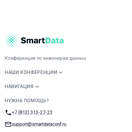
Конференция по инженерии данных
НАШИ КОНФЕРЕНЦИИ
НАВИГАЦИЯ
НУЖНА ПОМОЩЬ?
JUG Ru Group
Телефон:
+7 (812) 313-27-23
E-mail:
support@smartdataconf.ru