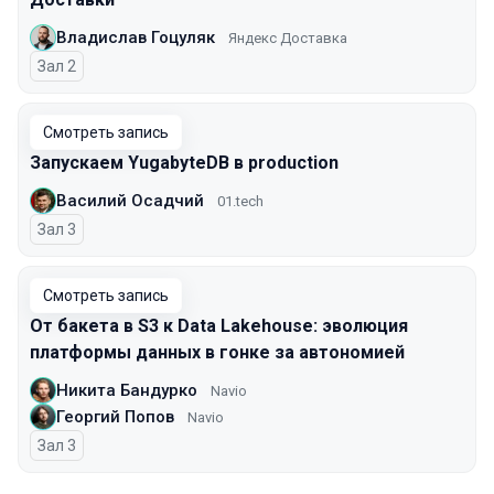
Владислав Гоцуляк
Яндекс Доставка
Зал 2
Смотреть запись
Запускаем YugabyteDB в production
Василий Осадчий
01.tech
Зал 3
Смотреть запись
От бакета в S3 к Data Lakehouse: эволюция
платформы данных в гонке за автономией
Никита Бандурко
Navio
Георгий Попов
Navio
Зал 3