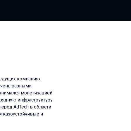
ведущих компаниях
 очень разными
занимался монетизацией
зарядную инфраструктуру
перед AdTech в области
 отказоустойчивые и