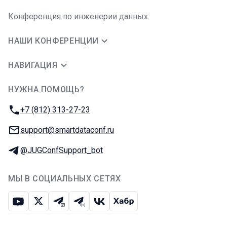
Конференция по инженерии данных
НАШИ КОНФЕРЕНЦИИ
НАВИГАЦИЯ
НУЖНА ПОМОЩЬ?
JUG Ru Group
Телефон:
+7 (812) 313-27-23
E-mail:
support@smartdataconf.ru
Телеграм:
@JUGConfSupport_bot
МЫ В СОЦИАЛЬНЫХ СЕТЯХ
Ютуб
Икс
Телеграм-чат
Телеграм-канал
ВКонтакте
Хабр