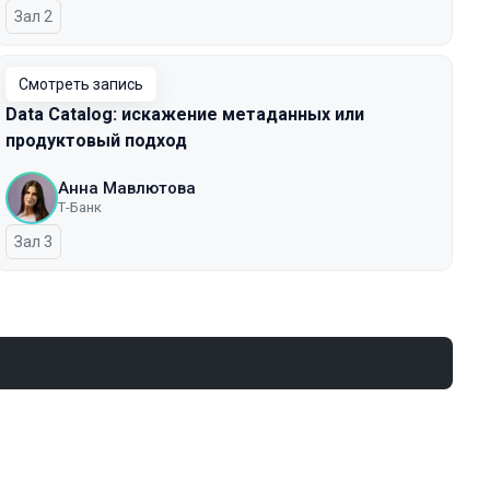
Зал 2
Смотреть запись
Data Catalog: искажение метаданных или
продуктовый подход
Анна Мавлютова
Т-Банк
Зал 3