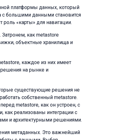
нной платформы данных, который
та с большими данными становится
 роль «карты» для навигации.
. Затронем, как metastore
движки, объектные хранилища и
tastore, каждое из них имеет
 решения на рынке и
оторые существующие решения не
аботать собственный metastore.
еред metastore, как он устроен, с
, как реализованы интеграции с
ами и архитектурными решениями.
нения метаданных. Это важнейший
аботы с данными. Выбор