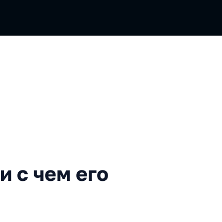
ем его едят
и с чем его