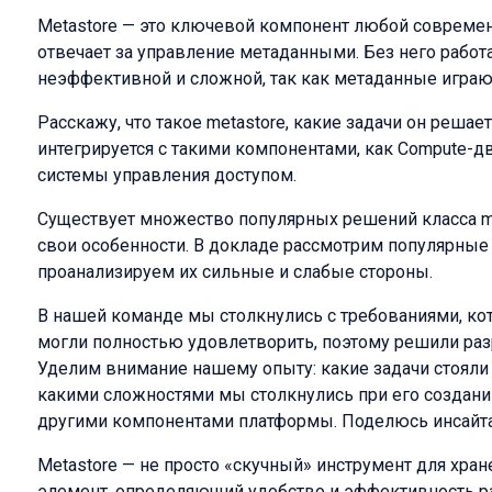
Metastore — это ключевой компонент любой совреме
отвечает за управление метаданными. Без него рабо
неэффективной и сложной, так как метаданные играют
Расскажу, что такое metastore, какие задачи он решает
интегрируется с такими компонентами, как Compute-
системы управления доступом.
Существует множество популярных решений класса me
свои особенности. В докладе рассмотрим популярные
проанализируем их сильные и слабые стороны.
В нашей команде мы столкнулись с требованиями, к
могли полностью удовлетворить, поэтому решили разр
Уделим внимание нашему опыту: какие задачи стояли п
какими сложностями мы столкнулись при его создании
другими компонентами платформы. Поделюсь инсайт
Metastore — не просто «скучный» инструмент для хра
элемент, определяющий удобство и эффективность р