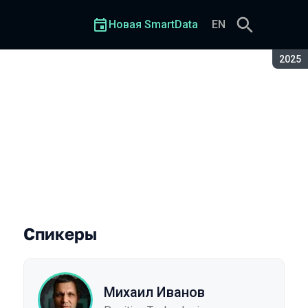
Новая SmartData
EN
Сезон
2025
Спикеры
Михаил Иванов