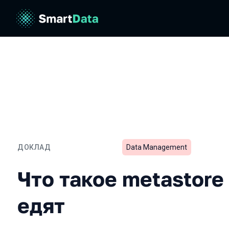
ДОКЛАД
Data Management
Что такое metastore и с ч
Что такое metastore 
едят