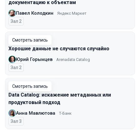
документацию к объектам
Павел Колодкин
Яндекс Маркет
Зал 2
Смотреть запись
Хорошие данные не случаются случайно
Юрий Горынцев
Arenadata Catalog
Зал 2
Смотреть запись
Data Catalog: искажение метаданных или
продуктовый подход
Анна Мавлютова
Т-Банк
Зал 3