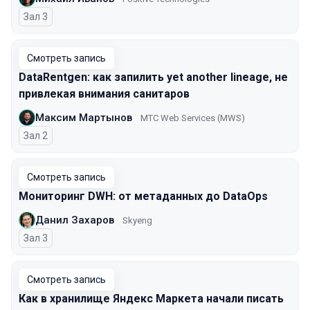
Зал 3
Смотреть запись
DataRentgen: как запилить yet another lineage, не
привлекая внимания санитаров
Максим Мартынов
MTС Web Services (MWS)
Зал 2
Смотреть запись
Мониторинг DWH: от метаданных до DataOps
Данил Захаров
Skyeng
Зал 3
Смотреть запись
Как в хранилище Яндекс Маркета начали писать