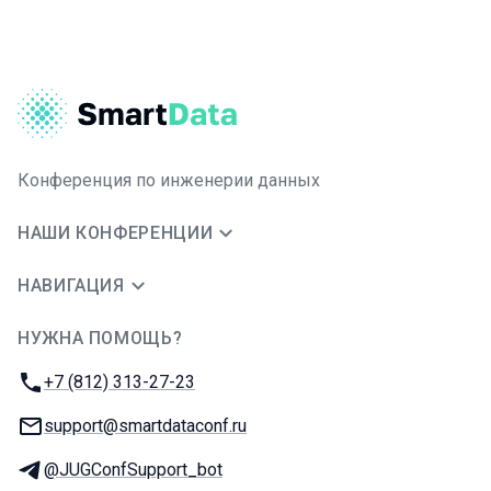
Конференция по инженерии данных
НАШИ КОНФЕРЕНЦИИ
НАВИГАЦИЯ
НУЖНА ПОМОЩЬ?
JUG Ru Group
Телефон:
+7 (812) 313-27-23
E-mail:
support@smartdataconf.ru
Телеграм:
@JUGConfSupport_bot