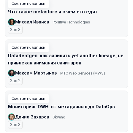
Смотреть запись
Что такое metastore и с чем его едят
Михаил Иванов
Positive Technologies
Зал 3
Смотреть запись
DataRentgen: как запилить yet another lineage, не
привлекая внимания санитаров
Максим Мартынов
MTС Web Services (MWS)
Зал 2
Смотреть запись
Мониторинг DWH: от метаданных до DataOps
Данил Захаров
Skyeng
Зал 3