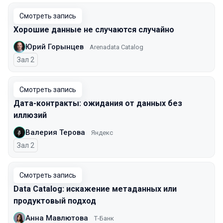
Смотреть запись
Хорошие данные не случаются случайно
Юрий Горынцев
Arenadata Catalog
Зал 2
Смотреть запись
Дата-контракты: ожидания от данных без
иллюзий
Валерия Терова
Яндекс
Зал 2
Смотреть запись
Data Catalog: искажение метаданных или
продуктовый подход
Анна Мавлютова
Т-Банк