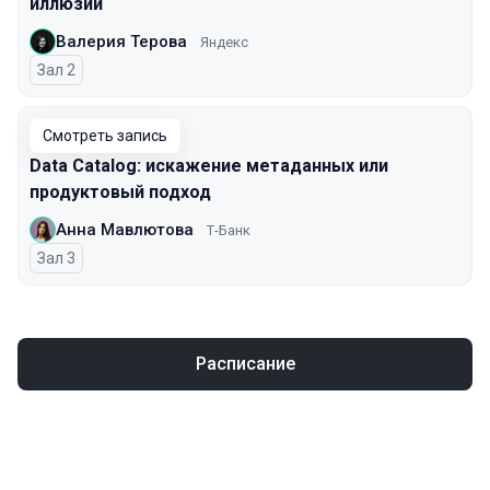
иллюзий
Валерия Терова
Яндекс
Зал 2
Смотреть запись
Data Catalog: искажение метаданных или
продуктовый подход
Анна Мавлютова
Т-Банк
Зал 3
Расписание