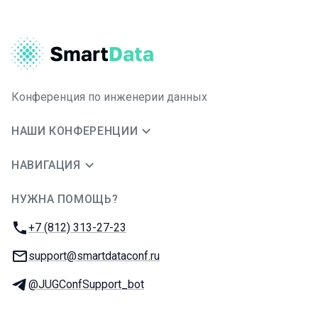
Конференция по инженерии данных
НАШИ КОНФЕРЕНЦИИ
НАВИГАЦИЯ
НУЖНА ПОМОЩЬ?
JUG Ru Group
Телефон:
+7 (812) 313-27-23
E-mail:
support@smartdataconf.ru
Телеграм:
@JUGConfSupport_bot