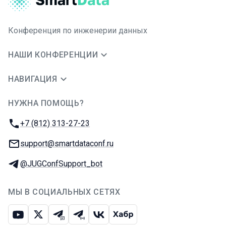
Конференция по инженерии данных
НАШИ КОНФЕРЕНЦИИ
НАВИГАЦИЯ
НУЖНА ПОМОЩЬ?
JUG Ru Group
Телефон:
+7 (812) 313-27-23
E-mail:
support@smartdataconf.ru
Телеграм:
@JUGConfSupport_bot
МЫ В СОЦИАЛЬНЫХ СЕТЯХ
Ютуб
Икс
Телеграм-чат
Телеграм-канал
ВКонтакте
Хабр