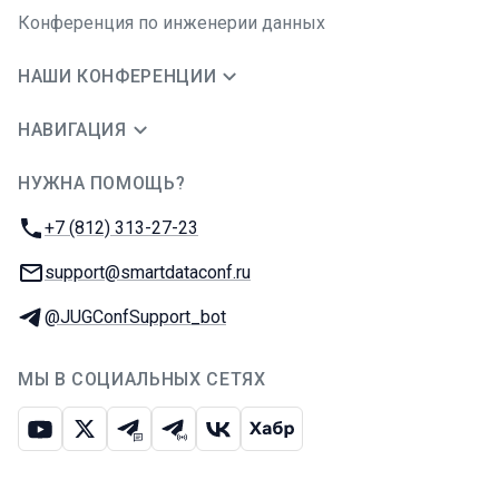
Конференция по инженерии данных
НАШИ КОНФЕРЕНЦИИ
НАВИГАЦИЯ
НУЖНА ПОМОЩЬ?
JUG Ru Group
Телефон:
+7 (812) 313-27-23
E-mail:
support@smartdataconf.ru
Телеграм:
@JUGConfSupport_bot
МЫ В СОЦИАЛЬНЫХ СЕТЯХ
Ютуб
Икс
Телеграм-чат
Телеграм-канал
ВКонтакте
Хабр