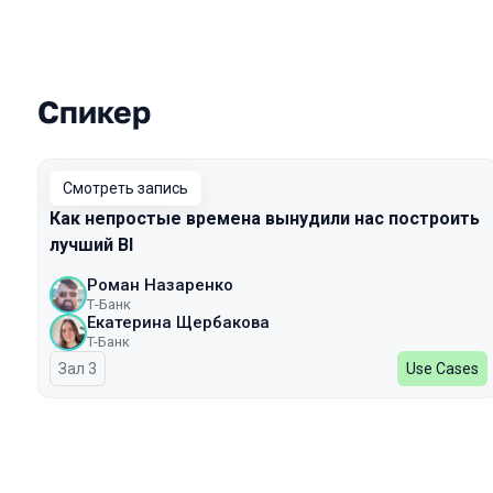
Спикер
Выступления в сезоне 2025
Смотреть запись
Как непростые времена вынудили нас построить
лучший BI
Роман Назаренко
Т-Банк
Екатерина Щербакова
T-Банк
Зал 3
Use Cases