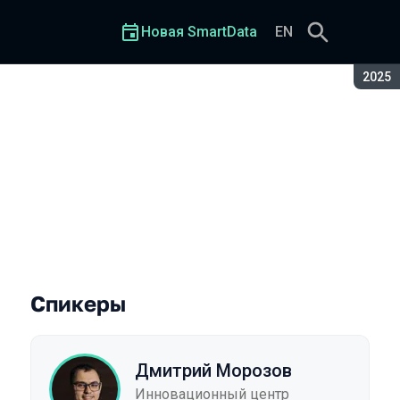
Новая SmartData
EN
Сезон
2025
rflow: практические кейсы
Спикеры
Дмитрий Морозов
Инновационный центр