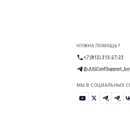
НУЖНА ПОМОЩЬ?
JUG Ru Group
Телефон:
+7 (812) 313-27-23
Телеграм:
@JUGConfSupport_bo
МЫ В СОЦИАЛЬНЫХ С
Ютуб
Икс
Телеграм-
Телег