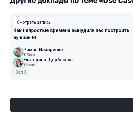
Другие доклады по теме «Use Cas
Смотреть запись
Как непростые времена вынудили нас построить
лучший BI
Роман Назаренко
Т-Банк
Екатерина Щербакова
T-Банк
Зал 3