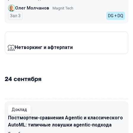
Олег Молчанов
Magnit Tech
Зал 3
DG + DQ
Нетворкинг и афтерпати
24 сентября
00:00
Доклад
Постмортем-сравнения Agentic и классического
AutoML: типичные ловушки agentic-подхода