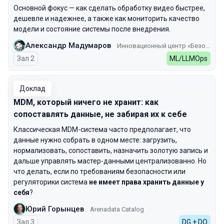
Основной фокус — как сделать обработку видео быстрее,
дешевле и надежнее, а также как мониторить качество
модели и состояние системы после внедрения.
Александр Мадумаров
Инновационный центр «Безопасный транспорт» ГКУ ЦОДД
Зал 2
ML/LLMOps
Доклад
MDM, который ничего не хранит: как
сопоставлять данные, не забирая их к себе
Классическая MDM-система часто предполагает, что
данные нужно собрать в одном месте: загрузить,
нормализовать, сопоставить, назначить золотую запись и
дальше управлять мастер-данными централизованно. Но
что делать, если по требованиям безопасности или
регуляторики система
не имеет права хранить данные у
себя
?
Юрий Горынцев
Arenadata Catalog
Зал 3
DG + DQ