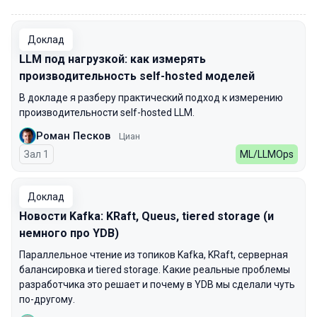
00:00
Доклад
LLM под нагрузкой: как измерять
производительность self-hosted моделей
В докладе я разберу практический подход к измерению
производительности self-hosted LLM.
Роман Песков
Циан
Зал 1
ML/LLMOps
Доклад
Новости Kafka: KRaft, Queus, tiered storage (и
немного про YDB)
Параллельное чтение из топиков Kafka, KRaft, серверная
балансировка и tiered storage. Какие реальные проблемы
разработчика это решает и почему в YDB мы сделали чуть
по-другому.