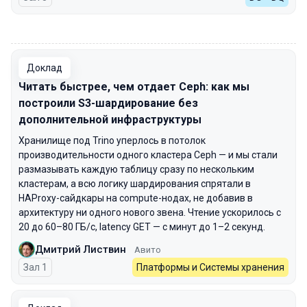
00:00
Доклад
Читать быстрее, чем отдает Ceph: как мы
построили S3-шардирование без
дополнительной инфраструктуры
Хранилище под Trino уперлось в потолок
производительности одного кластера Ceph — и мы стали
размазывать каждую таблицу сразу по нескольким
кластерам, а всю логику шардирования спрятали в
HAProxy-сайдкары на compute-нодах, не добавив в
архитектуру ни одного нового звена. Чтение ускорилось с
20 до 60–80 ГБ/с, latency GET — с минут до 1–2 секунд.
Дмитрий Листвин
Авито
Зал 1
Платформы и Системы хранения