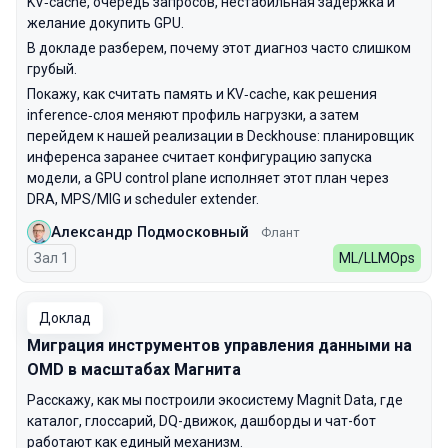
KV‑cache, очередь запросов, нестабильная задержка и
желание докупить GPU.
В докладе разберем, почему этот диагноз часто слишком
грубый.
Покажу, как считать память и KV‑cache, как решения
inference‑слоя меняют профиль нагрузки, а затем
перейдем к нашей реализации в Deckhouse: планировщик
инференса заранее считает конфигурацию запуска
модели, а GPU control plane исполняет этот план через
DRA, MPS/MIG и scheduler extender.
Александр Подмосковный
Флант
Зал 1
ML/LLMOps
Доклад
Миграция инструментов управления данными на
OMD в масштабах Магнита
Расскажу, как мы построили экосистему Magnit Data, где
каталог, глоссарий, DQ-движок, дашборды и чат-бот
работают как единый механизм.