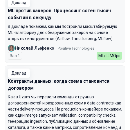
Доклад
ML против хакеров. Процессинг сотен тысяч
событий в секунду
В докладе покажем, как мы построили масштабируемую
ML-платформу для обнаружения хакеров на основе
открытых инструментов (Airflow, Trino, Iceberg, MLflow).
Николай Лыфенко
Positive Technologies
Зал 1
ML/LLMOps
Доклад
Контракты данных: когда схема становится
договором
Как в Uzum мы перевели команды от ручных
договоренностей и разрозненных схем к data contracts как
части delivery-процесса. На production-конвейере покажем,
как один merge запускает validation, compatibility checks,
генерацию ingestion, публикацию данных и обновление
каталога, а также какие метрики, сопротивление команд и