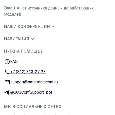
Data + AI: от источника данных до работающих
моделей
НАШИ КОНФЕРЕНЦИИ
НАВИГАЦИЯ
НУЖНА ПОМОЩЬ?
JUG Ru Group
FAQ
Телефон:
+7 (812) 313-27-23
E-mail:
support@smartdataconf.ru
Телеграм:
@JUGConfSupport_bot
МЫ В СОЦИАЛЬНЫХ СЕТЯХ