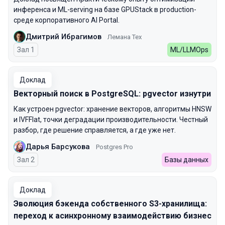
инференса и ML-serving на базе GPUStack в production-
среде корпоративного AI Portal.
Дмитрий Ибрагимов
Лемана Тех
Зал 1
ML/LLMOps
Доклад
Векторный поиск в PostgreSQL: pgvector изнутри
Как устроен pgvector: хранение векторов, алгоритмы HNSW
и IVFFlat, точки деградации производительности. Честный
разбор, где решение справляется, а где уже нет.
Дарья Барсукова
Postgres Pro
Зал 2
Базы данных
Доклад
Эволюция бэкенда собственного S3-хранилища:
переход к асинхронному взаимодействию бизнес