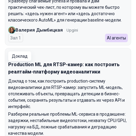
Я разберу слагаемые успеха и провала и дам
практический чек-лист, по которому вы можете быстро
решить: «здесь нужен агент» или «здесь достаточно
классического AutoML» для генерации baseline-модели.
Валерия Дымбицкая
Upgini
Зал 1
AI агенты
Доклад
Production ML для RTSP-камер: как построить
реалтайм-платформу видеоаналитики
Доклад о том, как построить production-систему
видеоаналитики для RTSP-камер: запустить ML-модель,
отслеживать объекты, превращать детекции в бизнес-
события, сохранять результаты и отдавать их через API и
интерфейс.
Разберем реальные проблемы ML-сервиса в продакшене:
задержки, нестабильные видеопотоки, нехватку CPU/GPU,
нагрузку на БД, ложные срабатывания и деградацию
качества модели.