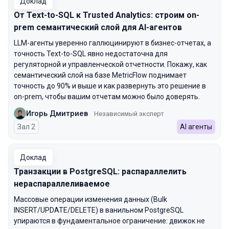
Доклад
От Text-to-SQL к Trusted Analytics: строим on-
prem семантический слой для AI-агентов
LLM-агенты уверенно галлюцинируют в бизнес-отчетах, а
точность Text-to-SQL явно недостаточна для
регуляторной и управленческой отчетности. Покажу, как
семантический слой на базе MetricFlow поднимает
точность до 90% и выше и как развернуть это решение в
on-prem, чтобы вашим отчетам можно было доверять.
Игорь Дмитриев
Независимый эксперт
Зал 2
AI агенты
Доклад
Транзакции в PostgreSQL: распараллелить
нераспараллеливаемое
Массовые операции изменения данных (Bulk
INSERT/UPDATE/DELETE) в ванильном PostgreSQL
упираются в фундаментальное ограничение: движок не