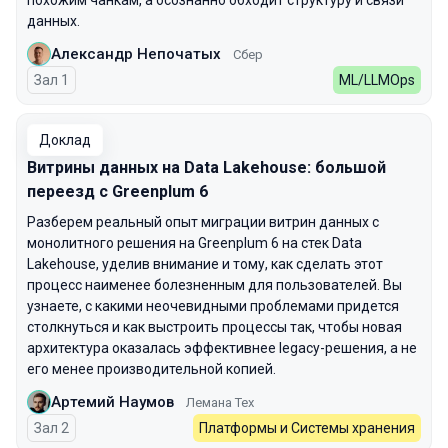
похожим чанкам, а осознанно обходит структуру и связи
данных.
Александр Непочатых
Сбер
Зал 1
ML/LLMOps
Доклад
Витрины данных на Data Lakehouse: большой
переезд с Greenplum 6
Разберем реальный опыт миграции витрин данных с
монолитного решения на Greenplum 6 на стек Data
Lakehouse, уделив внимание и тому, как сделать этот
процесс наименее болезненным для пользователей. Вы
узнаете, с какими неочевидными проблемами придется
столкнуться и как выстроить процессы так, чтобы новая
архитектура оказалась эффективнее legacy-решения, а не
его менее производительной копией.
Артемий Наумов
Лемана Тех
Зал 2
Платформы и Системы хранения