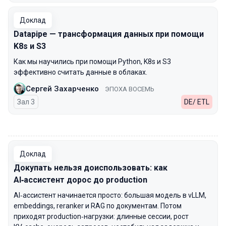
Доклад
Datapipe — трансформация данных при помощи
K8s и S3
Как мы научились при помощи Python, K8s и S3
эффективно считать данные в облаках.
Сергей Захарченко
ЭПОХА ВОСЕМЬ
Зал 3
DE/ ETL
00:00
Доклад
Докупать нельзя доиспользовать: как
AI‑ассистент дорос до production
AI‑ассистент начинается просто: большая модель в vLLM,
embeddings, reranker и RAG по документам. Потом
приходят production‑нагрузки: длинные сессии, рост