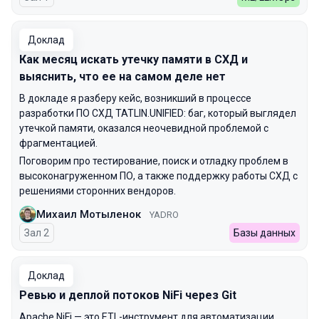
Доклад
Как месяц искать утечку памяти в СХД и
выяснить, что ее на самом деле нет
В докладе я разберу кейс, возникший в процессе
разработки ПО СХД TATLIN.UNIFIED: баг, который выглядел
утечкой памяти, оказался неочевидной проблемой с
фрагментацией.
Поговорим про тестирование, поиск и отладку проблем в
высоконагруженном ПО, а также поддержку работы СХД с
решениями сторонних вендоров.
Михаил Мотыленок
YADRO
Зал 2
Базы данных
Доклад
Ревью и деплой потоков NiFi через Git
Apache NiFi — это ETL-инструмент для автоматизации