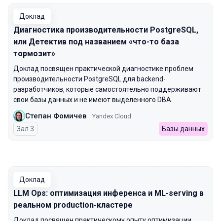
Доклад
Диагностика производительности PostgreSQL,
или Детектив под названием «что-то база
тормозит»
Доклад посвящен практической диагностике проблем
производительности PostgreSQL для backend-
разработчиков, которые самостоятельно поддерживают
свои базы данных и не имеют выделенного DBA.
Степан Фомичев
Yandex Cloud
Зал 3
Базы данных
00:00
Доклад
LLM Ops: оптимизация инференса и ML-serving в
реальном production-кластере
Доклад посвящен практическому опыту оптимизации