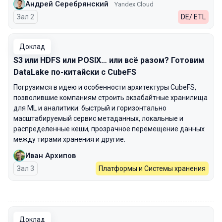
Андрей Серебрянский
Yandex Cloud
Зал 2
DE/ ETL
Доклад
S3 или HDFS или POSIX… или всё разом? Готовим
DataLake по-китайски с CubeFS
Погрузимся в идею и особенности архитектуры CubeFS,
позволившие компаниям строить экзабайтные хранилища
для ML и аналитики: быстрый и горизонтально
масштабируемый сервис метаданных, локальные и
распределенные кеши, прозрачное перемещение данных
между тирами хранения и другие.
Иван Архипов
Зал 3
Платформы и Системы хранения
00:00
Доклад