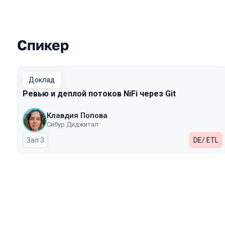
Спикер
Выступления в сезоне 2026
Доклад
Ревью и деплой потоков NiFi через Git
Клавдия Попова
Сибур Диджитал
Зал 3
DE/ ETL