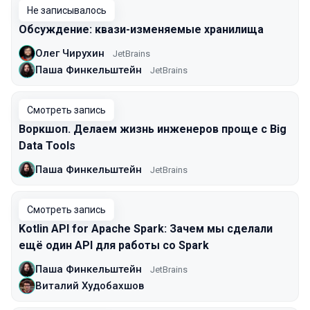
Не записывалось
Обсуждение: квази-изменяемые хранилища
Олег Чирухин
JetBrains
Паша Финкельштейн
JetBrains
Смотреть запись
Воркшоп. Делаем жизнь инженеров проще с Big
Data Tools
Паша Финкельштейн
JetBrains
Смотреть запись
Kotlin API for Apache Spark: Зачем мы сделали
ещё один API для работы со Spark
Паша Финкельштейн
JetBrains
Виталий Худобахшов