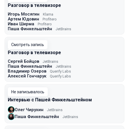
Разговор в телевизоре
Игорь Мосягин
Klarna
Артем Юдовин
Profitero
Иван Ширма
Profitero
Паша Финкельштейн
JetBrains
Смотреть запись
Разговор в телевизоре
Сергей Бойцов
JetBrains
Паша Финкельштейн
JetBrains
Владимир Озеров
Querify Labs
Алексей Гончарук
Querify Labs
Не записывалось
Интервью с Пашей Финкельштейном
Олег Чирухин
JetBrains
Паша Финкельштейн
JetBrains