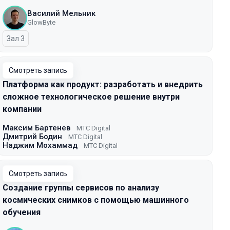
Василий Мельник
GlowByte
Зал 3
Смотреть запись
Платформа как продукт: разработать и внедрить
сложное технологическое решение внутри
компании
Максим Бартенев
МТС Digital
Дмитрий Бодин
МТС Digital
Наджим Мохаммад
МТС Digital
Смотреть запись
Создание группы сервисов по анализу
космических снимков с помощью машинного
обучения