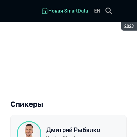
Новая SmartData
EN
Сезон
2023
Спикеры
Дмитрий Рыбалко