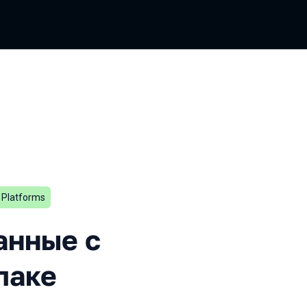
a Platforms
 с помощью Spark в облаке
анные с
лаке