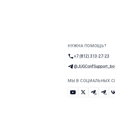
НУЖНА ПОМОЩЬ?
JUG Ru Group
Телефон:
+7 (812) 313-27-23
Телеграм:
@JUGConfSupport_bo
МЫ В СОЦИАЛЬНЫХ С
Ютуб
Икс
Телеграм-
Телег