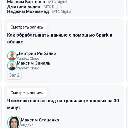
Максим Бартенев
МТС Digital
Дмитрий Бодин
МТС Digital
Наджим Мохаммад
МТС Digital
Смотреть запись
Как обрабатывать данные с помощью Spark в
облаке
Дмитрий Рыбалко
Yandex Cloud
Максим Зиналь
Yandex Cloud
Зал 2
Смотреть запись
Я изменю ваш взгляд на хранилище данных за 30
минут
Максим Стаценко
Яндекс