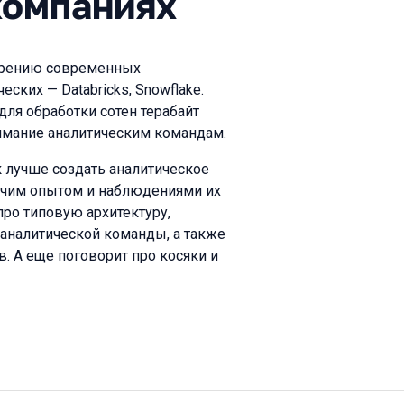
компаниях
едрению современных
ских — Databricks, Snowflake.
для обработки сотен терабайт
нимание аналитическим командам.
как лучше создать аналитическое
бочим опытом и наблюдениями их
про типовую архитектуру,
аналитической команды, а также
 А еще поговорит про косяки и