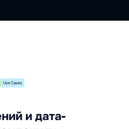
Use Cases
тических решений и дата-
ний и дата-