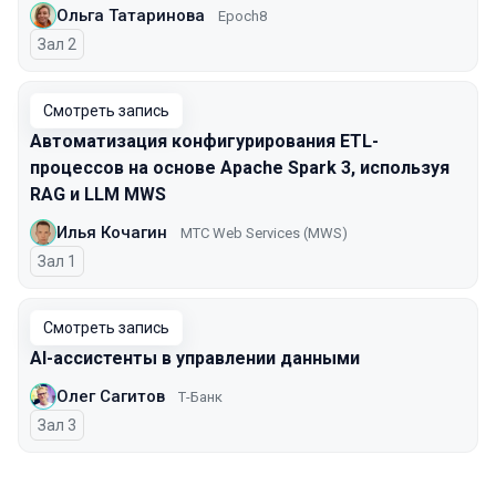
Ольга Татаринова
Epoch8
Зал 2
Смотреть запись
Автоматизация конфигурирования ETL-
процессов на основе Apache Spark 3, используя
RAG и LLM MWS
Илья Кочагин
MTС Web Services (MWS)
Зал 1
Смотреть запись
AI-ассистенты в управлении данными
Олег Сагитов
Т-Банк
Зал 3