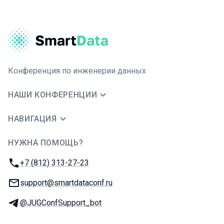
Конференция по инженерии данных
НАШИ КОНФЕРЕНЦИИ
НАВИГАЦИЯ
НУЖНА ПОМОЩЬ?
JUG Ru Group
Телефон:
+7 (812) 313-27-23
E-mail:
support@smartdataconf.ru
Телеграм:
@JUGConfSupport_bot