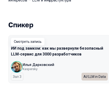
интересов — LLM и инфрастуктура
Спикер
Выступления в сезоне 2025
Смотреть запись
ИИ под замком: как мы развернули безопасный
LLM-сервис для 3000 разработчиков
Илья Дарковский
Kaspersky
Зал 3
AI/LLM in Data